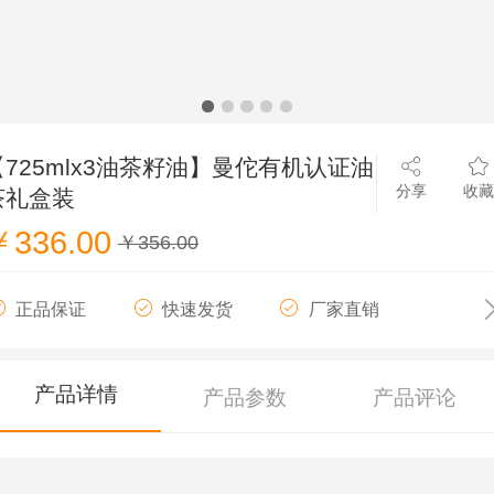
【725mlx3油茶籽油】曼佗有机认证油
分享
收藏
茶礼盒装
￥336.00
￥356.00
正品保证
快速发货
厂家直销
产品详情
产品参数
产品评论