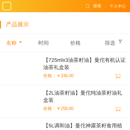
搜索
个人中心
产品展示
名称
时间
价格
筛选
【725mlx3油茶籽油】曼佗有机认证
油茶礼盒装
价格：￥336.00
【2L油茶籽油】曼佗纯油茶籽油礼
盒装
价格：￥258.00
【5L调和油】曼佗神露茶籽食用植