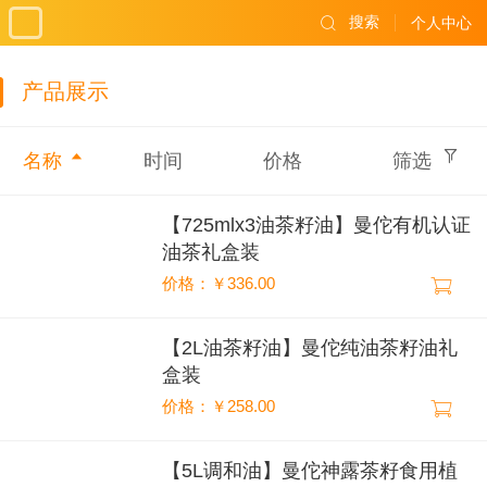
搜索
个人中心
产品展示
名称
时间
价格
筛选
【725mlx3油茶籽油】曼佗有机认证
油茶礼盒装
价格：￥336.00
【2L油茶籽油】曼佗纯油茶籽油礼
盒装
价格：￥258.00
【5L调和油】曼佗神露茶籽食用植